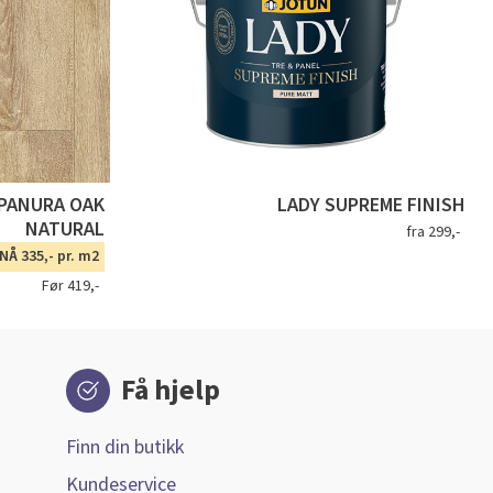
APANURA OAK
LADY SUPREME FINISH
NATURAL
fra 299,-
NÅ 335,- pr. m2
Før 419,-
Få hjelp
Finn din butikk
Kundeservice