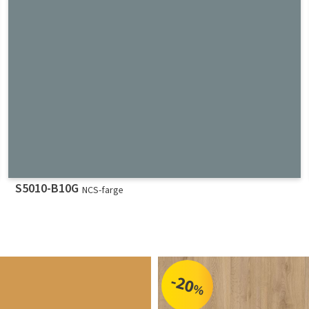
S5010-B10G
NCS-farge
-20
%