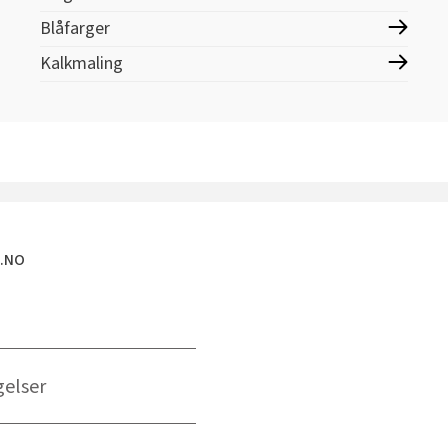
Blåfarger
Kalkmaling
E.NO
gelser