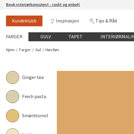
Book interiørkonsulent - raskt og enkelt
Kundeklubb
Inspirasjon
Tips & Råd
HØSTLØV
SCANOX BUTINOX 5960
Globalnavigasjon mobil
FARGER
GULV
TAPET
INTERIØRMALI
Hjem
Farger
Gul
Høstløv
Ginger tea
Fresh pasta
Smørblomst