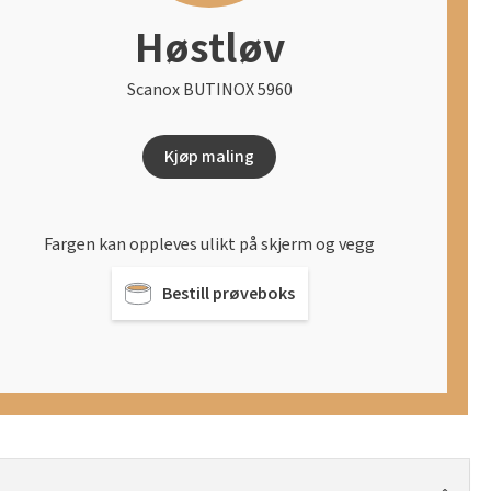
Høstløv
Scanox BUTINOX 5960
Kjøp maling
Fargen kan oppleves ulikt på skjerm og vegg
Bestill prøveboks