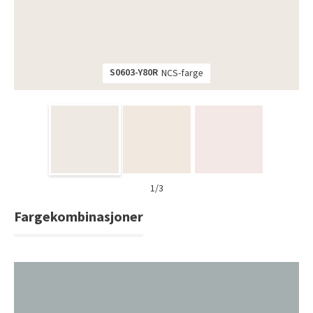
Tarkett Shade Eik Soft Beige Parkett
Bli inspirert av nye fargepaletter fra Årets Farge 2026!
S0603-Y80R
NCS-farge
1/3
Fargekombinasjoner