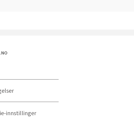
E.NO
gelser
e-innstillinger