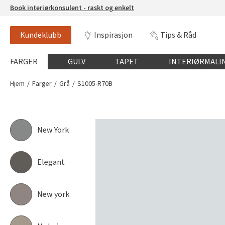
Book interiørkonsulent - raskt og enkelt
Kundeklubb
Inspirasjon
Tips & Råd
S1005-R70B
NCS-FARGE
Globalnavigasjon mobil
FARGER
GULV
TAPET
INTERIØRMALI
Hjem
Farger
Grå
S1005-R70B
New York
Elegant
New york