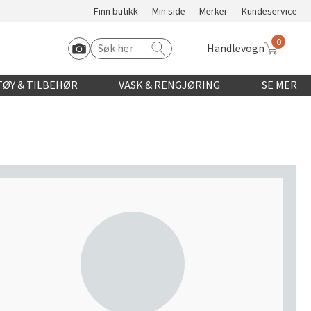
Finn butikk
Min side
Merker
Kundeservice
0
Handlevogn
Søk etter:
Start Roomvo
ØY & TILBEHØR
VASK & RENGJØRING
SE MER