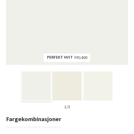
Tarkett Shade Eik Soft Beige Parkett
Bli inspirert av nye fargepaletter fra Årets Farge 2026!
PERFEKT HVIT
FR1400
1/3
Fargekombinasjoner