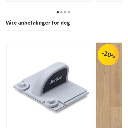
Tarkett Shade Eik Soft Beige Parkett
Bli inspirert av nye fargepaletter fra Årets Farge 2026!
Våre anbefalinger for deg
-20
%