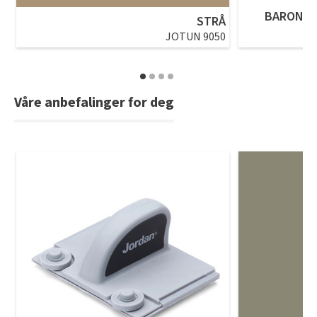
BARON P
STRÅ
JOTUN 9050
Våre anbefalinger for deg