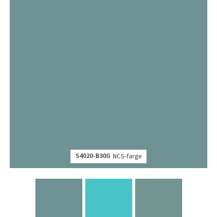
S4020-B30G
NCS-farge