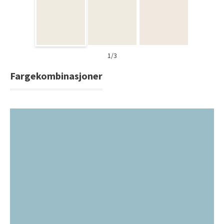
Tarkett Shade Eik Soft Beige Parkett
Bli inspirert av nye fargepaletter fra Årets Farge 2026!
1/3
Fargekombinasjoner