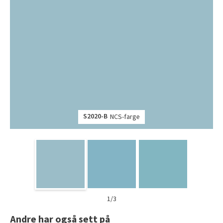
S2020-B
NCS-farge
1/3
Andre har også sett på