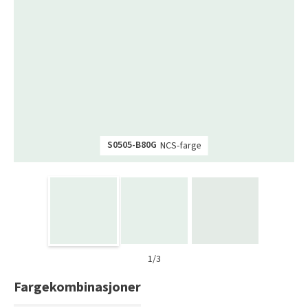
Tarkett Shade Eik Soft Beige Parkett
Bli inspirert av nye fargepaletter fra Årets Farge 2026!
S0505-B80G
NCS-farge
1/3
Fargekombinasjoner