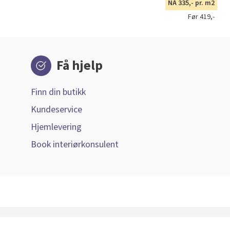
NÅ 335,- pr. m2
Før 419,-
Få hjelp
Finn din butikk
Kundeservice
Hjemlevering
Book interiørkonsulent