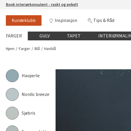
Book interiørkonsulent - raskt og enkelt
Kundeklubb
Inspirasjon
Tips & Råd
HAVBLÅ
FR1630
Globalnavigasjon mobil
FARGER
GULV
TAPET
INTERIØRMALI
Hjem
Farger
Blå
Havblå
Havperle
Nordic breeze
Sjøbris