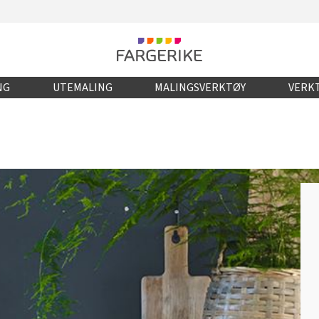
NG
UTEMALING
MALINGSVERKTØY
VERKT