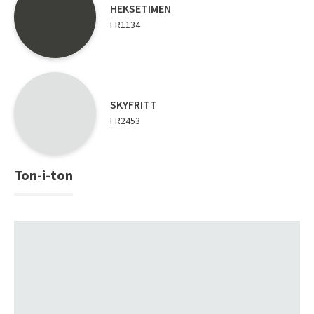
Tarkett Shade Eik Soft Beige Parkett
HEKSETIMEN
FR1134
Bli inspirert av nye fargepaletter fra Årets Farge 2026!
SKYFRITT
FR2453
Ton-i-ton