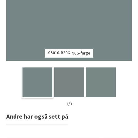
S5010-B30G
NCS-farge
1/3
Andre har også sett på