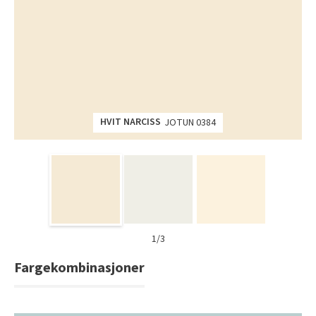
Tarkett Shade Eik Soft Beige Parkett
Bli inspirert av nye fargepaletter fra Årets Farge 2026!
HVIT NARCISS
JOTUN 0384
1/3
Fargekombinasjoner