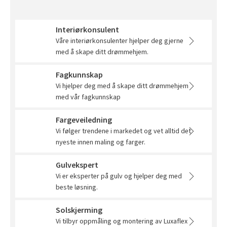
Slik legger du korkgulv
Inspirasjon
Kundeservice
Beise terrasse
Book interiørkonsulent
Kundeservice
Legge klikkvinyl
Populære beige farger
Interiørkonsulent
Hjemlevering
Male vegg
Hjemlevering
Våre interiørkonsulenter hjelper deg gjerne
Legge laminat
Farger til barnerom
Book interiørkonsulent
med å skape ditt drømmehjem.
Book interiørkonsulent
Vår YouTube-kanal
Få hjelp
Blåfarger
Fagkunnskap
Slik gjør du uteplassen klar – se tips og bli inspirert
Vi hjelper deg med å skape ditt drømmehjem
Finn din butikk
Kalkmaling
med vår fagkunnskap
Få hjelp
Kundeservice
Fargeveiledning
Finn din butikk
Få hjelp
Vi følger trendene i markedet og vet alltid det
Hjemlevering
nyeste innen maling og farger.
Kundeservice
Finn din butikk
Book interiørkonsulent
Gulvekspert
Hjemlevering
Kundeservice
Vi er eksperter på gulv og hjelper deg med
beste løsning.
Book interiørkonsulent
Hjemlevering
Solskjerming
Book interiørkonsulent
Vi tilbyr oppmåling og montering av Luxaflex
MÅNEDENS GULV I AUGUST: