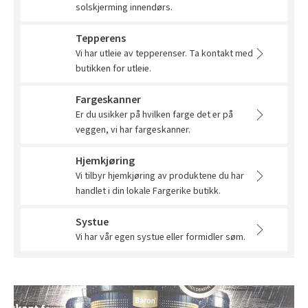
solskjerming innendørs.
Tarkett Shade Eik Soft Beige Parkett
Bli inspirert av nye fargepaletter fra Årets Farge 2026!
Tepperens
Vi har utleie av tepperenser. Ta kontakt med
butikken for utleie.
Fargeskanner
Er du usikker på hvilken farge det er på
veggen, vi har fargeskanner.
Hjemkjøring
Vi tilbyr hjemkjøring av produktene du har
handlet i din lokale Fargerike butikk.
Systue
Vi har vår egen systue eller formidler søm.