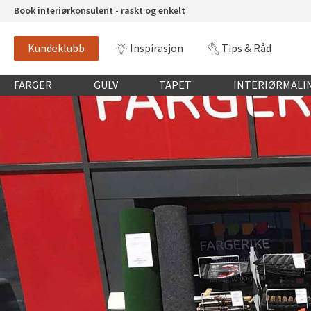
Book interiørkonsulent - raskt og enkelt
Kundeklubb
Inspirasjon
Tips & Råd
Globalnavigasjon mobil
FARGER
GULV
TAPET
INTERIØRMALI