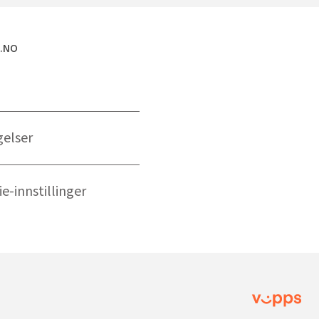
E.NO
gelser
e-innstillinger