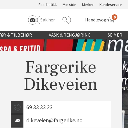
Finn butikk
Min side
Merker
Kundeservice
0
Handlevogn
Søk etter:
Start Roomvo
ØY & TILBEHØR
VASK & RENGJØRING
SE MER
Fargerike
Dikeveien
69 33 33 23
dikeveien@fargerike.no