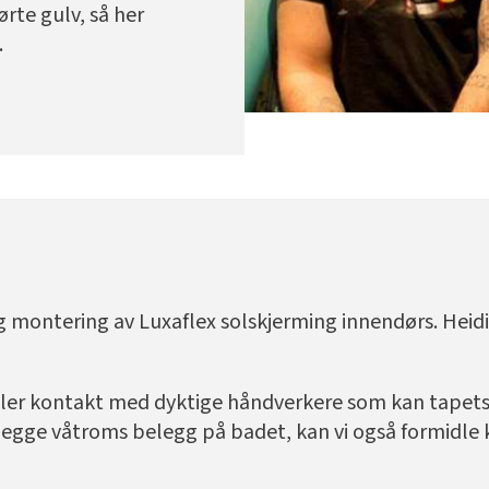
rte gulv, så her
.
ontering av Luxaflex solskjerming innendørs. Heidi ha
dler kontakt med dyktige håndverkere som kan tapets
 legge våtroms belegg på badet, kan vi også formidl