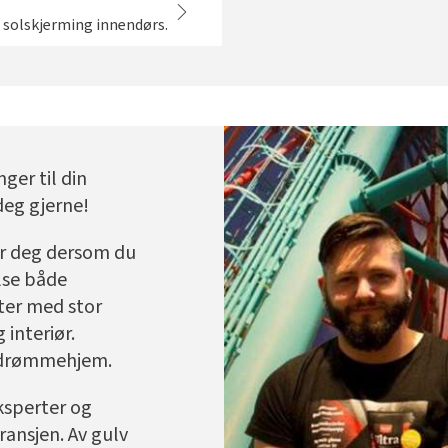
 solskjerming innendørs.
ger til din
deg gjerne!
er deg dersom du
lse både
rter med stor
 interiør.
t drømmehjem.
ksperter og
ransjen. Av gulv