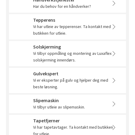
Håndverkstjenester
Tarkett Shade Eik Soft Beige Parkett
Har du behov for en håndverker?
Bli inspirert av nye fargepaletter fra Årets Farge 2026!
Tepperens
Vi har utleie av tepperenser. Ta kontakt med
butikken for utleie.
Solskjerming
Vi tilbyr oppmåling og montering av Luxaflex
solskjerming innendørs.
Gulvekspert
Vi er eksperter på gulv og hjelper deg med
beste løsning.
Slipemaskin
Vi tilbyr utleie av slipemaskin.
Tapetfjerner
Vi har tapetavtager. Ta kontakt med butikken
for utleie.