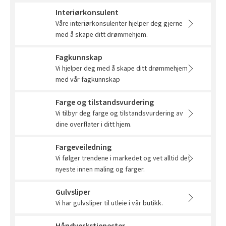
Slik legger du korkgulv
Inspirasjon
Kundeservice
Beise terrasse
Interiørkonsulent
Book interiørkonsulent
Kundeservice
Våre interiørkonsulenter hjelper deg gjerne
Legge klikkvinyl
Populære beige farger
Hjemlevering
Male vegg
med å skape ditt drømmehjem.
Hjemlevering
Legge laminat
Farger til barnerom
Book interiørkonsulent
Fagkunnskap
Book interiørkonsulent
Vår YouTube-kanal
Få hjelp
Vi hjelper deg med å skape ditt drømmehjem
Blåfarger
med vår fagkunnskap
Slik gjør du uteplassen klar – se tips og bli inspirert
Finn din butikk
Kalkmaling
Farge og tilstandsvurdering
Få hjelp
Kundeservice
Vi tilbyr deg farge og tilstandsvurdering av
dine overflater i ditt hjem.
Finn din butikk
Få hjelp
Hjemlevering
Fargeveiledning
Kundeservice
Finn din butikk
Book interiørkonsulent
Vi følger trendene i markedet og vet alltid det
Hjemlevering
nyeste innen maling og farger.
Kundeservice
Book interiørkonsulent
Gulvsliper
Hjemlevering
Vi har gulvsliper til utleie i vår butikk.
Book interiørkonsulent
MÅNEDENS GULV I AUGUST: