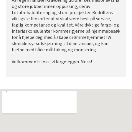
Vår egen håndverksavdeling utfører det meste av små
og store jobber innen oppussing, derav
totalrehabilitering og store prosjekter. Bedriftens
viktigste filosofi er at vi skal være best på service,
faglig kompetanse og kvalitet. Våre dyktige farge- og
interiørkonsulenter kommer gjerne på hjemmebesøk
for å hjelpe deg med å skape drømmehjemmet! Vi
skreddersyr solskjerming til dine vinduer, og kan
hjelpe med både måltaking og montering.
Velkommen til oss, vi fargelegger Moss!