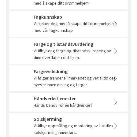
Slik legger du korkgulv
med å skape ditt drømmehjem.
Inspirasjon
Kundeservice
Beise terrasse
Book interiørkonsulent
Kundeservice
Legge klikkvinyl
Fagkunnskap
Populære beige farger
Hjemlevering
Male vegg
Vi hjelper deg med å skape ditt drømmehjem
Hjemlevering
Legge laminat
Farger til barnerom
med vår fagkunnskap
Book interiørkonsulent
Book interiørkonsulent
Vår YouTube-kanal
Få hjelp
Blåfarger
Farge og tilstandsvurdering
Slik gjør du uteplassen klar – se tips og bli inspirert
Vi tilbyr deg farge og tilstandsvurdering av
Finn din butikk
Kalkmaling
dine overflater i ditt hjem.
Få hjelp
Kundeservice
Fargeveiledning
Finn din butikk
Vi følger trendene i markedet og vet alltid det
Få hjelp
Hjemlevering
nyeste innen maling og farger.
Kundeservice
Finn din butikk
Book interiørkonsulent
Håndverkstjenester
Hjemlevering
Kundeservice
Har du behov for en håndverker?
Book interiørkonsulent
Hjemlevering
Solskjerming
Vi tilbyr oppmåling og montering av Luxaflex
Book interiørkonsulent
solskjerming innendørs.
MÅNEDENS GULV I AUGUST: