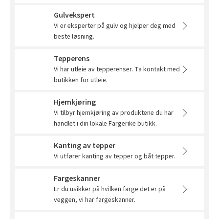
Tarkett Shade Eik Soft Beige Parkett
Gulvekspert
Bli inspirert av nye fargepaletter fra Årets Farge 2026!
Vi er eksperter på gulv og hjelper deg med
beste løsning.
Tepperens
Vi har utleie av tepperenser. Ta kontakt med
butikken for utleie.
Hjemkjøring
Vi tilbyr hjemkjøring av produktene du har
handlet i din lokale Fargerike butikk.
Kanting av tepper
Vi utfører kanting av tepper og båt tepper.
Fargeskanner
Er du usikker på hvilken farge det er på
veggen, vi har fargeskanner.