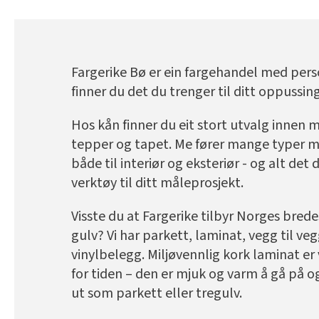
Fargerike Bø er ein fargehandel med perso
finner du det du trenger til ditt oppussin
Hos kån finner du eit stort utvalg innen m
tepper og tapet. Me fører mange typer må
både til interiør og eksteriør - og alt det
verktøy til ditt måleprosjekt.
Visste du at Fargerike tilbyr Norges brede
gulv? Vi har parkett, laminat, vegg til v
vinylbelegg. Miljøvennlig kork laminat e
for tiden – den er mjuk og varm å gå på o
ut som parkett eller tregulv.