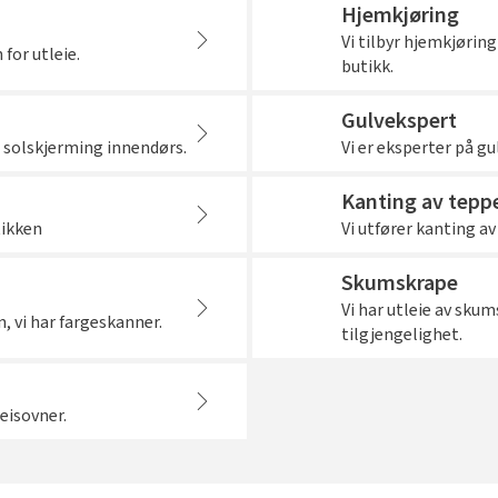
Hjemkjøring
Vi tilbyr hjemkjøring
for utleie.
butikk.
Gulvekspert
 solskjerming innendørs.
Vi er eksperter på g
Kanting av tepp
tikken
Vi utfører kanting av
Skumskrape
Vi har utleie av sku
n, vi har fargeskanner.
tilgjengelighet.
eisovner.