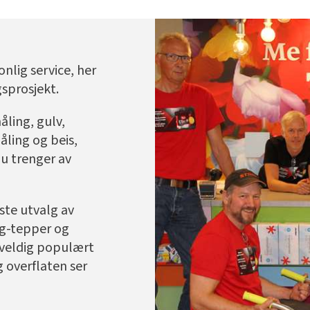
nlig service, her
gsprosjekt.
åling, gulv,
ling og beis,
 du trenger av
ste utvalg av
egg-tepper og
r veldig populært
g overflaten ser