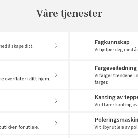
Våre tjenester
Fagkunnskap
med å skape ditt
Vi hjelper deg med 
Fargeveiledning
Vi følger trendene i
ne overflater i ditt hjem.
farger.
Kanting av tepp
Vi utfører kanting av
Poleringsmaski
utikken for utleie.
Vi tilbyr utleie av p