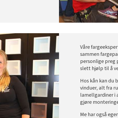
Våre fargeeksper
sammen fargepalet
personlige preg 
slett hjølp til å
Hos kån kan du be
vinduer, alt fra r
lamellgardiner i 
gjøre monteringe
Me har også egen