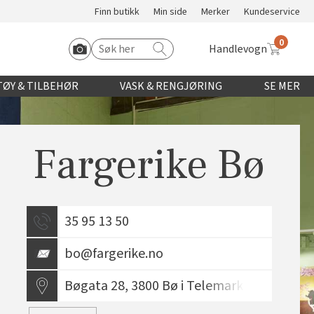
Finn butikk
Min side
Merker
Kundeservice
0
Handlevogn
Søk etter:
Start Roomvo
ØY & TILBEHØR
VASK & RENGJØRING
SE MER
Fargerike Bø
35 95 13 50
bo@fargerike.no
Bøgata 28, 3800 Bø i Telemark