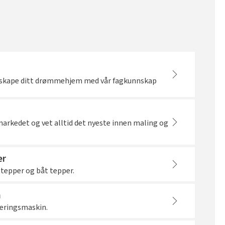
å skape ditt drømmehjem med vår fagkunnskap
 markedet og vet alltid det nyeste innen maling og
er
 tepper og båt tepper.
n
oleringsmaskin.