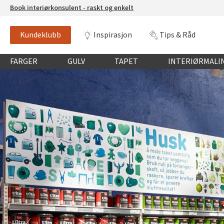
Book interiørkonsulent - raskt og enkelt
Kundeklubb
Inspirasjon
Tips & Råd
Globalnavigasjon mobil
FARGER
GULV
TAPET
INTERIØRMALI