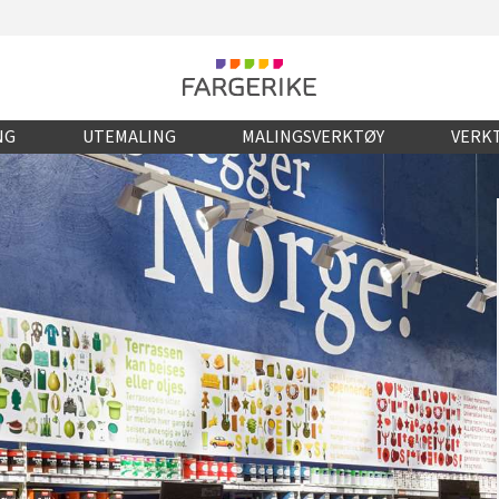
NG
UTEMALING
MALINGSVERKTØY
VERKT