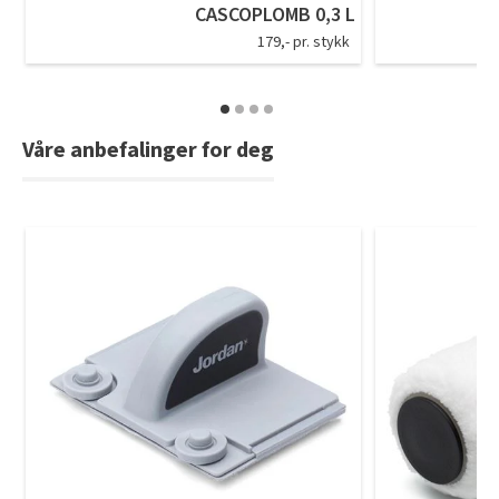
CASCOPLOMB 0,3 L
Tarkett Shade Eik Soft Beige Parkett
179,- pr. stykk
Bli inspirert av nye fargepaletter fra Årets Farge 2026!
Våre anbefalinger for deg