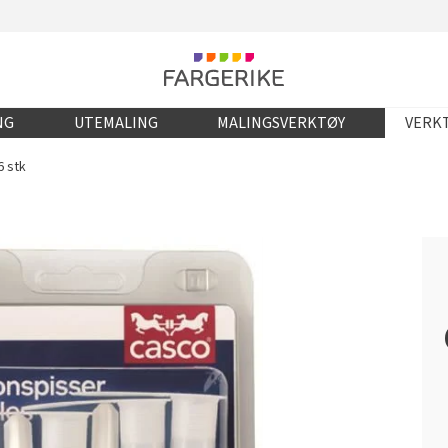
NG
UTEMALING
MALINGSVERKTØY
VERKT
6 stk