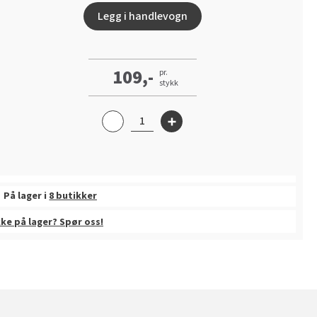
Legg i handlevogn
109,-
pr.
stykk
På lager i
8 butikker
kke på lager? Spør oss!