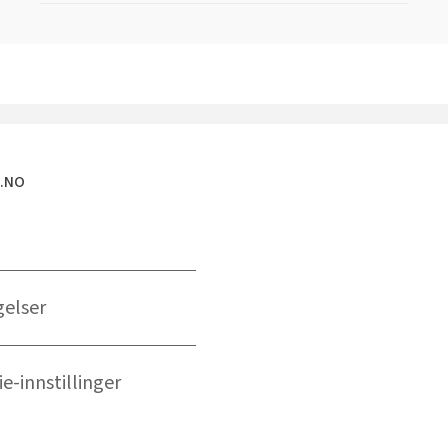
E.NO
gelser
e-innstillinger