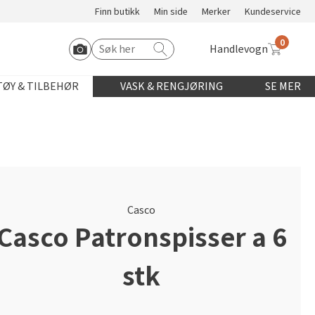
Finn butikk
Min side
Merker
Kundeservice
0
Handlevogn
Søk etter:
Start Roomvo
ØY & TILBEHØR
VASK & RENGJØRING
SE MER
Casco
Casco Patronspisser a 6
stk