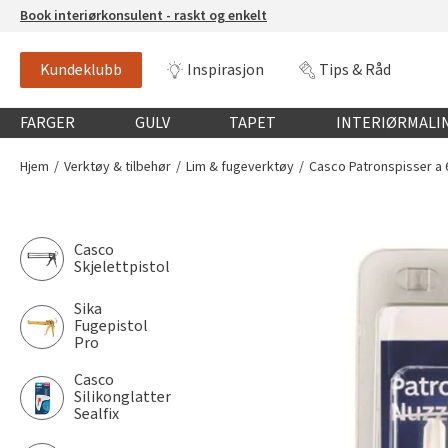
Book interiørkonsulent - raskt og enkelt
Kundeklubb
Inspirasjon
Tips & Råd
Globalnavigasjon mobil
FARGER
GULV
TAPET
INTERIØRMALI
Hjem
Verktøy & tilbehør
Lim & fugeverktøy
Casco Patronspisser a 
Casco
Skjelettpistol
Sika
Fugepistol
Pro
Casco
Silikonglatter
Sealfix