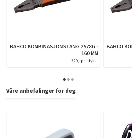
Tarkett Shade Eik Soft Beige Parkett
Bli inspirert av nye fargepaletter fra Årets Farge 2026!
BAHCO KOMBINASJONSTANG 2578G -
BAHCO KOMB
160 MM
329,- pr. stykk
Våre anbefalinger for deg