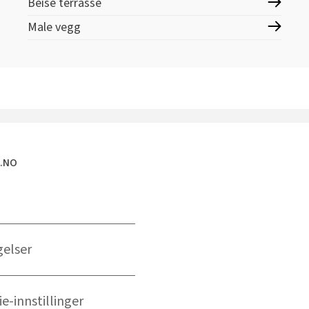
Beise terrasse
Male vegg
E.NO
gelser
e-innstillinger