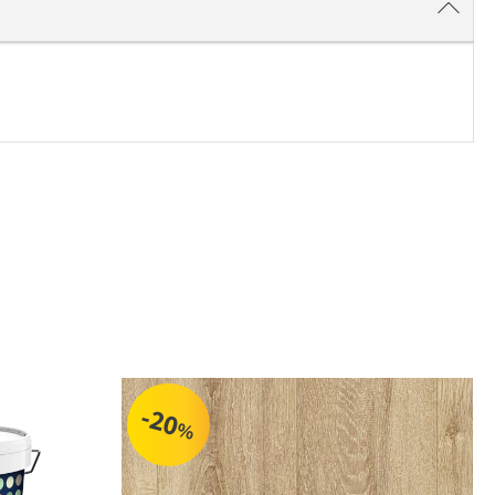
-20
%