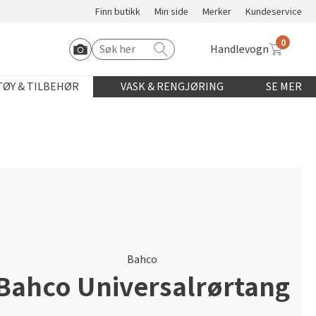
Finn butikk
Min side
Merker
Kundeservice
0
Handlevogn
Søk etter:
Start Roomvo
ØY & TILBEHØR
VASK & RENGJØRING
SE MER
Bahco
Bahco Universalrørtang