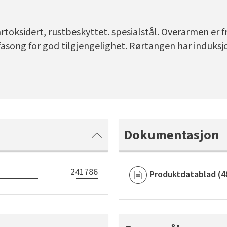
toksidert, rustbeskyttet. spesialstål. Overarmen er f
fasong for god tilgjengelighet. Rørtangen har induksjo
Dokumentasjon
241786
Produktdatablad
(
4