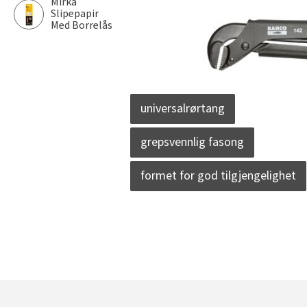
Mirka
Slipepapir
Med Borrelås
universalrørtang
grepsvennlig fasong
formet for god tilgjengelighet