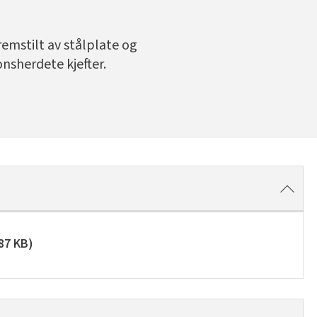
remstilt av stålplate og
nsherdete kjefter.
87 KB
)