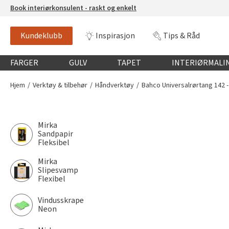
Book interiørkonsulent - raskt og enkelt
Kundeklubb
Inspirasjon
Tips & Råd
Globalnavigasjon mobil
FARGER
GULV
TAPET
INTERIØRMALI
Hjem
Verktøy & tilbehør
Håndverktøy
Bahco Universalrørtang 142 -
Mirka
Sandpapir
Fleksibel
Mirka
Slipesvamp
Flexibel
Vindusskrape
Neon