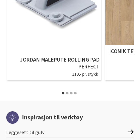
Tarkett Shade Eik Soft Beige Parkett
Bli inspirert av nye fargepaletter fra Årets Farge 2026!
ICONIK TEXS
JORDAN MALEPUTE ROLLING PAD
PERFECT
119,- pr. stykk
Inspirasjon til verktøy
Leggesett til gulv