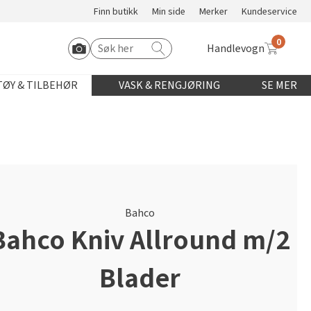
Finn butikk
Min side
Merker
Kundeservice
0
Handlevogn
Søk etter:
Start Roomvo
ØY & TILBEHØR
VASK & RENGJØRING
SE MER
Bahco
Bahco Kniv Allround m/2
Blader