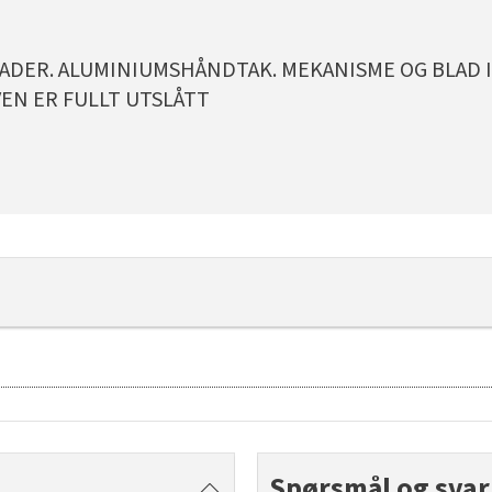
LADER. ALUMINIUMSHÅNDTAK. MEKANISME OG BLAD I
VEN ER FULLT UTSLÅTT
Spørsmål og svar