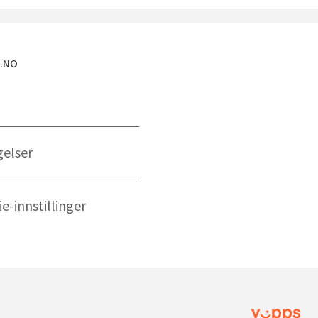
E.NO
gelser
e-innstillinger