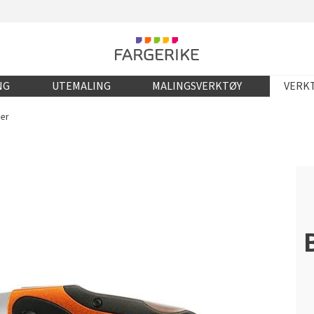
NG
UTEMALING
MALINGSVERKTØY
VERKT
der