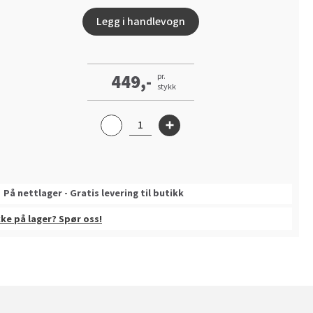
Legg i handlevogn
449,-
pr.
stykk
På nettlager - Gratis levering til butikk
kke på lager? Spør oss!