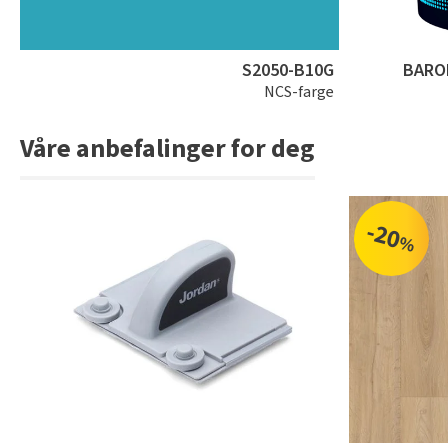
S2050-B10G
BARO
NCS-farge
Våre anbefalinger for deg
-20
%