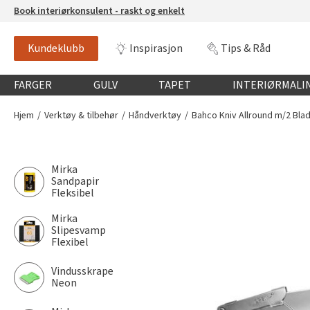
Book interiørkonsulent - raskt og enkelt
Kundeklubb
Inspirasjon
Tips & Råd
Globalnavigasjon mobil
FARGER
GULV
TAPET
INTERIØRMALI
Hjem
Verktøy & tilbehør
Håndverktøy
Bahco Kniv Allround m/2 Bla
Mirka
Sandpapir
Fleksibel
Mirka
Slipesvamp
Flexibel
Vindusskrape
Neon