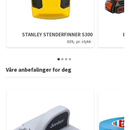
Tarkett Shade Eik Soft Beige Parkett
Bli inspirert av nye fargepaletter fra Årets Farge 2026!
STANLEY STENDERFINNER S300
BL
639,- pr. stykk
Våre anbefalinger for deg