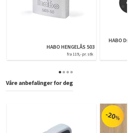
Tarkett Shade Eik Soft Beige Parkett
Bli inspirert av nye fargepaletter fra Årets Farge 2026!
HABO DØR
HABO HENGELÅS 503
fra 119,- pr. stk
Våre anbefalinger for deg
-20
%