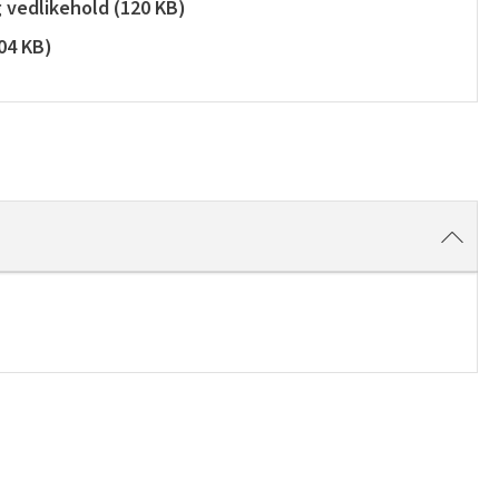
g vedlikehold
(
120 KB
)
04 KB
)