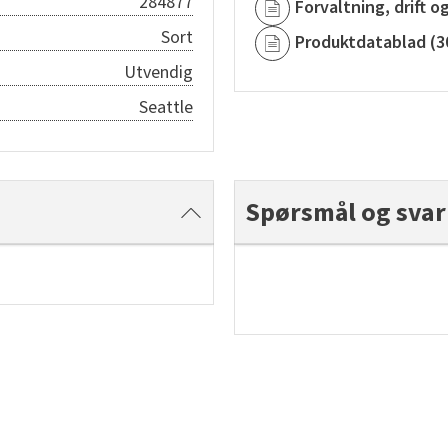
284877
Forvaltning, drift o
Sort
Produktdatablad
(
3
Utvendig
Seattle
Spørsmål og svar