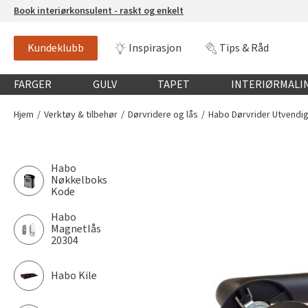
Book interiørkonsulent - raskt og enkelt
Kundeklubb
Inspirasjon
Tips & Råd
Globalnavigasjon mobil
FARGER
GULV
TAPET
INTERIØRMALI
Hjem
Verktøy & tilbehør
Dørvridere og lås
Habo Dørvrider Utvendig
Habo
Nøkkelboks
Kode
Habo
Magnetlås
20304
Habo Kile