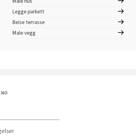
Male hus
Legge parkett
Beise terrasse
Male vegg
E.NO
gelser