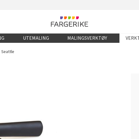
NG
UTEMALING
MALINGSVERKTØY
VERKT
 Seattle