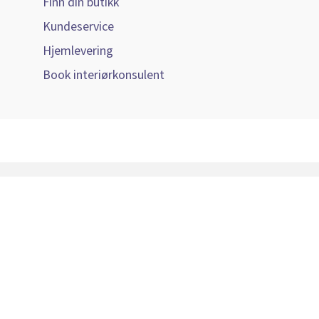
Finn din butikk
Kundeservice
Hjemlevering
Book interiørkonsulent