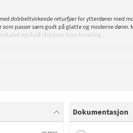
ed dobbeltvirkende returfjær for ytterdører med mo
er som passer særs godt på glatte og moderne dører.
ndtaket også på låskasser hvor forreiling
Dokumentasjon