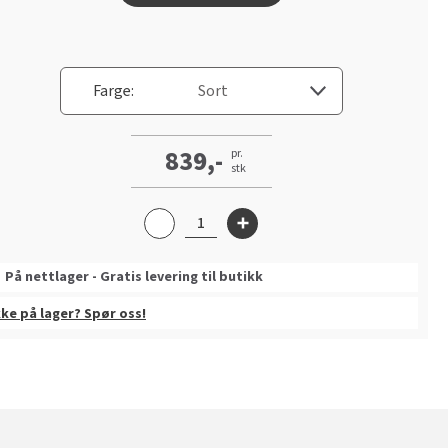
Farge:
839,-
pr.
stk
På nettlager - Gratis levering til butikk
kke på lager? Spør oss!