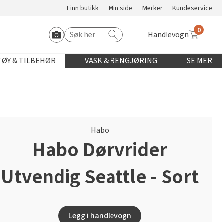
Finn butikk
Min side
Merker
Kundeservice
0
Handlevogn
Søk etter:
Start Roomvo
ØY & TILBEHØR
VASK & RENGJØRING
SE MER
Habo
Habo Dørvrider
Utvendig Seattle - Sort
Legg i handlevogn