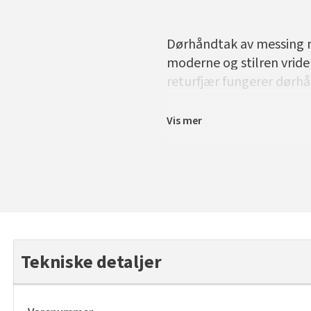
Dørhåndtak av messing m
moderne og stilren vrid
returfjær fungerer dørhå
Vis mer
Tekniske detaljer