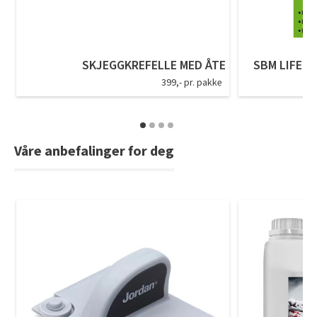
Tarkett Shade Eik Soft Beige Parkett
Bli inspirert av nye fargepaletter fra Årets Farge 2026!
SKJEGGKREFELLE MED ÅTE
SBM LIFE S
399,- pr. pakke
Våre anbefalinger for deg