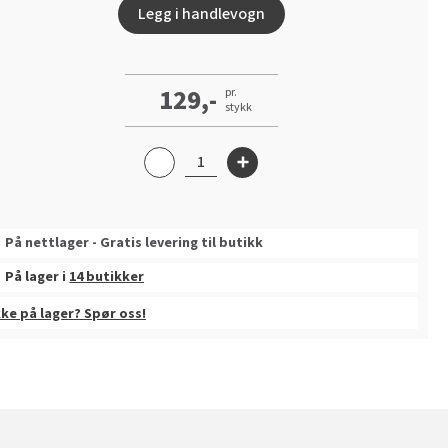
Legg i handlevogn
129,-
pr.
stykk
På nettlager - Gratis levering til butikk
På lager i
14 butikker
kke på lager? Spør oss!