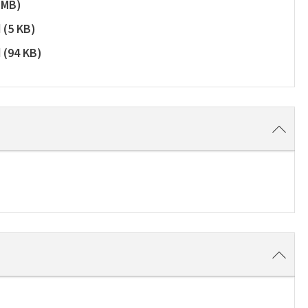
 MB
)
d
(
5 KB
)
d
(
94 KB
)