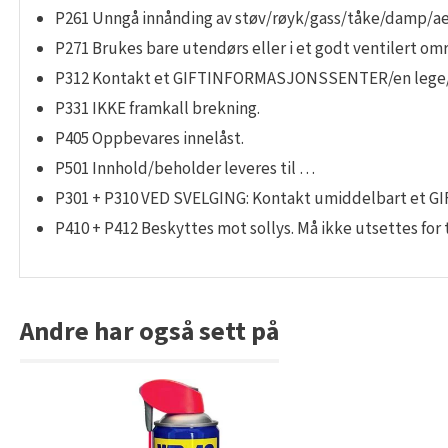
P261 Unngå innånding av støv/røyk/gass/tåke/damp/ae
P271 Brukes bare utendørs eller i et godt ventilert om
P312 Kontakt et GIFTINFORMASJONSSENTER/en lege
P331 IKKE framkall brekning.
P405 Oppbevares innelåst.
P501 Innhold/beholder leveres til …
P301 + P310 VED SVELGING: Kontakt umiddelbart et
P410 + P412 Beskyttes mot sollys. Må ikke utsettes for 
Andre har også sett på