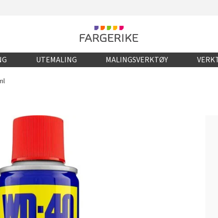
NG
UTEMALING
MALINGSVERKTØY
VERKT
ml