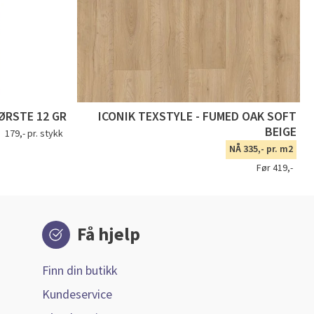
ØRSTE 12 GR
ICONIK TEXSTYLE - FUMED OAK SOFT
BEIGE
179,- pr. stykk
NÅ 335,- pr. m2
Før 419,-
Få hjelp
Finn din butikk
Kundeservice