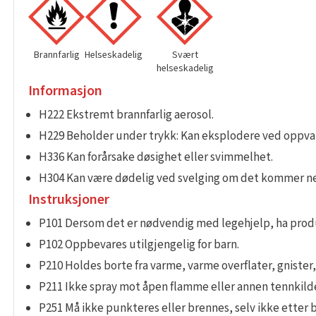
Brannfarlig
Helseskadelig
Svært
helseskadelig
Informasjon
H222 Ekstremt brannfarlig aerosol.
H229 Beholder under trykk: Kan eksplodere ved oppva
H336 Kan forårsake døsighet eller svimmelhet.
H304 Kan være dødelig ved svelging om det kommer ned
Instruksjoner
P101 Dersom det er nødvendig med legehjelp, ha produ
P102 Oppbevares utilgjengelig for barn.
P210 Holdes borte fra varme, varme overflater, gniste
P211 Ikke spray mot åpen flamme eller annen tennkild
P251 Må ikke punkteres eller brennes, selv ikke etter 