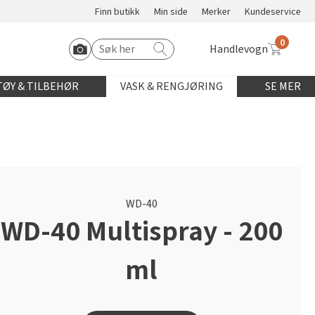
Finn butikk
Min side
Merker
Kundeservice
0
Handlevogn
Søk etter:
Start Roomvo
ØY & TILBEHØR
VASK & RENGJØRING
SE MER
WD-40
WD-40 Multispray - 200
ml