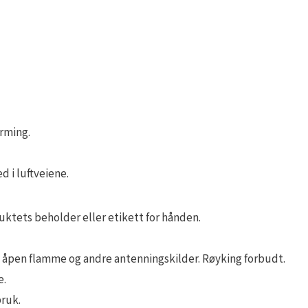
rming.
 i luftveiene.
ktets beholder eller etikett for hånden.
r, åpen flamme og andre antenningskilder. Røyking forbudt.
e.
bruk.