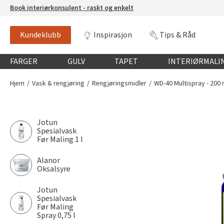
Book interiørkonsulent - raskt og enkelt
Kundeklubb
Inspirasjon
Tips & Råd
Globalnavigasjon mobil
FARGER
GULV
TAPET
INTERIØRMALI
Hjem
Vask & rengjøring
Rengjøringsmidler
WD-40 Multispray - 200 
Jotun
Spesialvask
Før Maling 1 l
Alanor
Oksalsyre
Jotun
Spesialvask
Før Maling
Spray 0,75 l