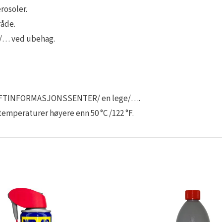
rosoler.
råde.
/… ved ubehag.
 GIFTINFORMASJONSSENTER/ en lege/….
temperaturer høyere enn 50 °C /122 °F.