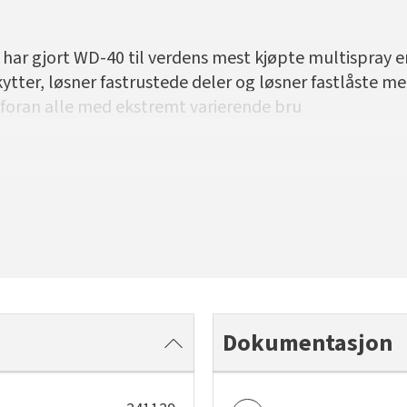
ar gjort WD-40 til verdens mest kjøpte multispray er
kytter, løsner fastrustede deler og løsner fastlåste m
 foran alle med ekstremt varierende bru
Dokumentasjon