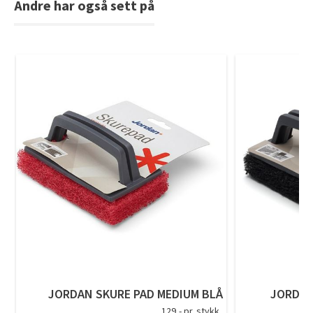
Andre har også sett på
Tarkett Shade Eik Soft Beige Parkett
Bli inspirert av nye fargepaletter fra Årets Farge 2026!
JORDAN SKURE PAD MEDIUM BLÅ
JORDAN
129,- pr. stykk