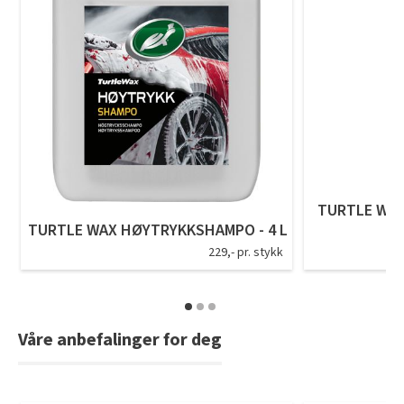
Tarkett Shade Eik Soft Beige Parkett
Bli inspirert av nye fargepaletter fra Årets Farge 2026!
TURTLE WAX
TURTLE WAX HØYTRYKKSHAMPO - 4 L
229,- pr. stykk
Våre anbefalinger for deg