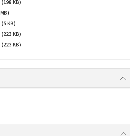
d
(
198 KB
)
 MB
)
d
(
5 KB
)
d
(
223 KB
)
d
(
223 KB
)