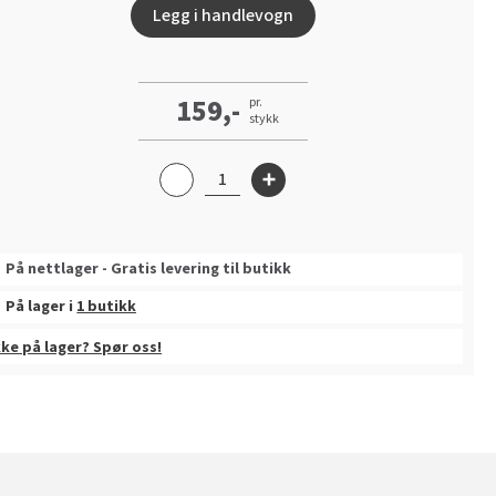
Legg i handlevogn
159,-
pr.
stykk
På nettlager - Gratis levering til butikk
På lager i
1 butikk
kke på lager? Spør oss!