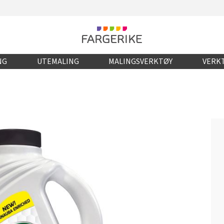
NG
UTEMALING
MALINGSVERKTØY
VERKT