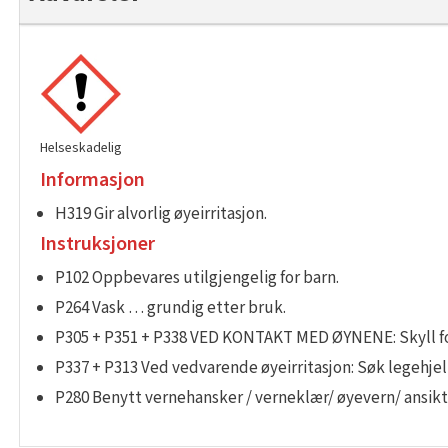
Helseskadelig
Informasjon
H319 Gir alvorlig øyeirritasjon.
Instruksjoner
P102 Oppbevares utilgjengelig for barn.
P264 Vask … grundig etter bruk.
P305 + P351 + P338 VED KONTAKT MED ØYNENE: Skyll forsi
P337 + P313 Ved vedvarende øyeirritasjon: Søk legehjel
P280 Benytt vernehansker / verneklær/ øyevern/ ansikt