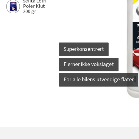
Selita Lofri
Poler Klut
200 gr
Superkonsentrert
Fjerner ikke vokslaget
For alle bilens utvendige flater