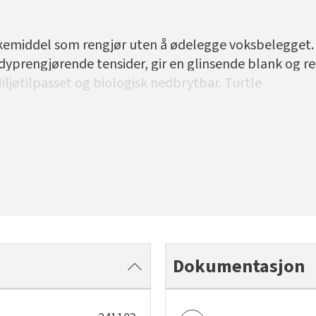
skemiddel som rengjør uten å ødelegge voksbelegget.
prengjørende tensider, gir en glinsende blank og ren
iljøtilpasset og biologisk nedbrytbar. Turtle
Dokumentasjon