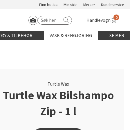
Finn butikk
Min side
Merker
Kundeservice
0
Handlevogn
Søk etter:
Start Roomvo
ØY & TILBEHØR
VASK & RENGJØRING
SE MER
Turtle Wax
Turtle Wax Bilshampo
Zip - 1 l