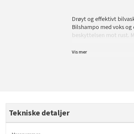
Drøyt og effektivt bilva
Bilshampo med voks og dy
beskyttelsen mot rust. M
Vis mer
Tekniske detaljer