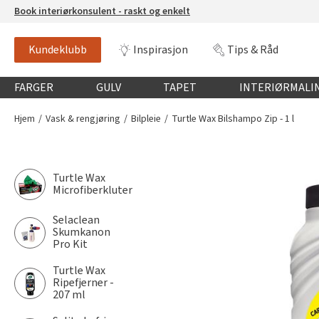
Book interiørkonsulent - raskt og enkelt
Kundeklubb
Inspirasjon
Tips & Råd
Globalnavigasjon mobil
FARGER
GULV
TAPET
INTERIØRMALI
Hjem
Vask & rengjøring
Bilpleie
Turtle Wax Bilshampo Zip - 1 l
Turtle Wax
Microfiberkluter
Selaclean
Skumkanon
Pro Kit
Turtle Wax
Ripefjerner -
207 ml