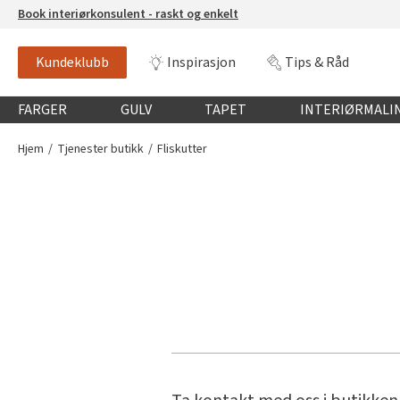
Book interiørkonsulent - raskt og enkelt
Kundeklubb
Inspirasjon
Tips & Råd
Globalnavigasjon mobil
FARGER
GULV
TAPET
INTERIØRMALI
Hjem
Tjenester butikk
Fliskutter