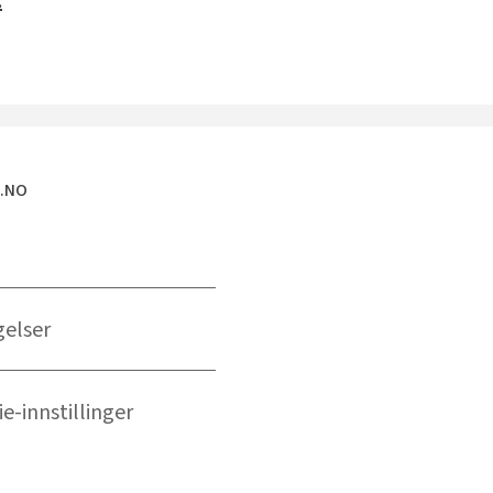
.
E.NO
gelser
e-innstillinger