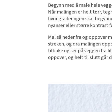
Begynn med å male hele veggen 
Når malingen er helt tørr, teg
hvor graderingen skal begynne
nyanser eller større kontras
Mal så nedenfra og oppover me
streken, og dra malingen oppo
tilbake og ser på veggen fra l
oppover, og helt til slutt går