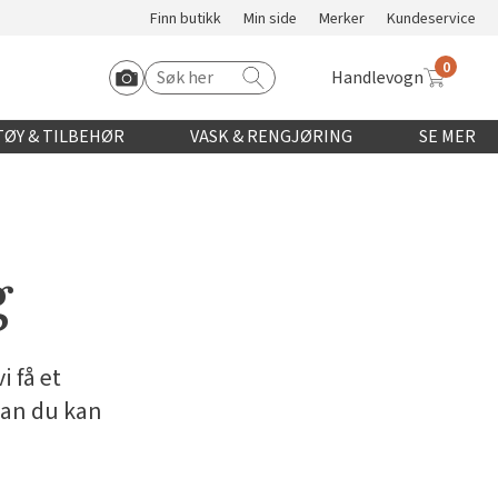
Finn butikk
Min side
Merker
Kundeservice
0
Handlevogn
Søk etter:
Start Roomvo
ØY & TILBEHØR
VASK & RENGJØRING
SE MER
g
i få et
dan du kan