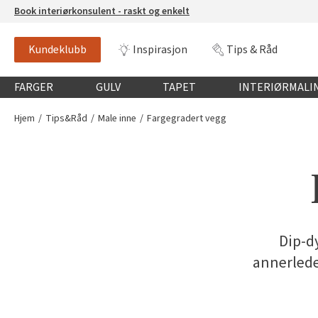
Book interiørkonsulent - raskt og enkelt
Kundeklubb
Inspirasjon
Tips & Råd
Globalnavigasjon mobil
FARGER
GULV
TAPET
INTERIØRMALI
Hjem
Tips&Råd
Male inne
Fargegradert vegg
Dip-dy
annerlede