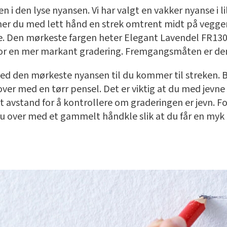
i den lyse nyansen. Vi har valgt en vakker nyanse i li
ner du med lett hånd en strek omtrent midt på veggen
. Den mørkeste fargen heter Elegant Lavendel FR1301
t for en mer markant gradering. Fremgangsmåten er d
d den mørkeste nyansen til du kommer til streken. B
ver med en tørr pensel. Det er viktig at du med jevne
itt avstand for å kontrollere om graderingen er jevn. 
 du over med et gammelt håndkle slik at du får en myk