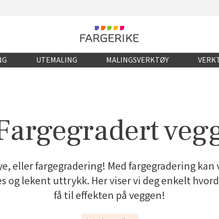
NG
UTEMALING
MALINGSVERKTØY
VERKT
Fargegradert veg
e, eller fargegradering! Med fargegradering kan v
s og lekent uttrykk. Her viser vi deg enkelt hvor
få til effekten på veggen!