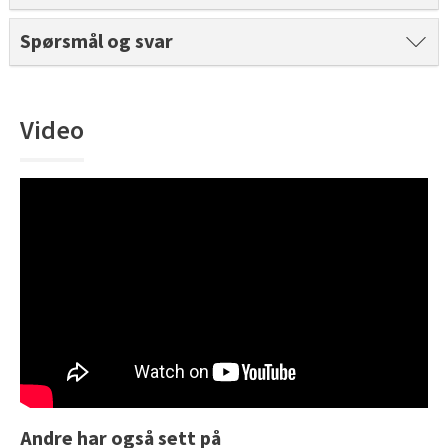
Tarkett Shade Eik Soft Beige Parkett
Spørsmål og svar
Bli inspirert av nye fargepaletter fra Årets Farge 2026!
Video
Andre har også sett på