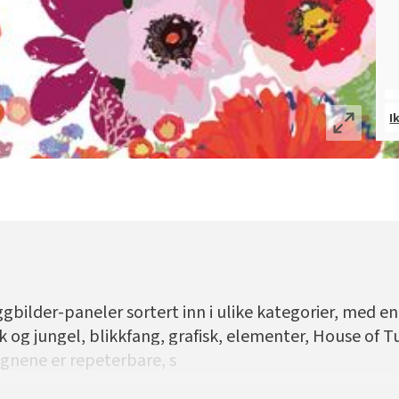
I
bilder-paneler sortert inn i ulike kategorier, med en 
 og jungel, blikkfang, grafisk, elementer, House of 
ignene er repeterbare, s