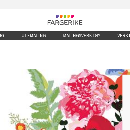
NG
UTEMALING
MALINGSVERKTØY
VERKT