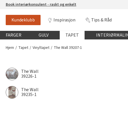
Book interiørkonsulent - raskt og enkelt
Kundeklubb
Inspirasjon
Tips & Råd
Globalnavigasjon mobil
FARGER
GULV
TAPET
INTERIØRMALI
Hjem
Tapet
Vinyltapet
The Wall 39207-1
The Wall
39226-1
The Wall
39235-1