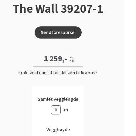
The Wall 39207-1
Send forespørsel
1 259,-
pr.
rull
Fraktkostnad til butikk kan tilkomme.
Samlet vegglengde
m
Vegghøyde