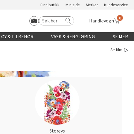
Finn butikk
Min side
Merker
Kundeservice
0
Handlevogn
Søk etter:
Start Roomvo
ØY & TILBEHØR
VASK & RENGJØRING
SE MER
Se film
Storeys