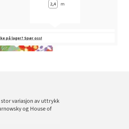
m
kke på lager? Spør oss!
stor variasjon av uttrykk
Turnowsky og House of