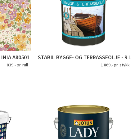
INIA A80501
STABIL BYGGE- OG TERRASSEOLJE - 9 L
839,- pr. rull
1 869,- pr. stykk