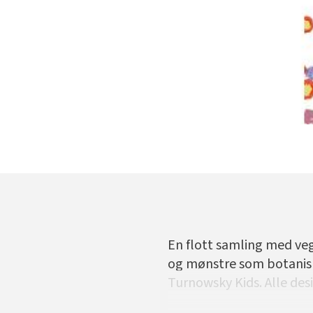
En flott samling med vegg
og mønstre som botanisk
Turnowsky Kids. Alle des