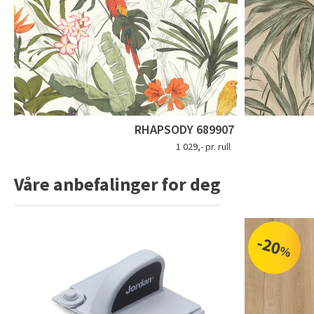
RHAPSODY 689907
1 029,- pr. rull
Våre anbefalinger for deg
-20
%