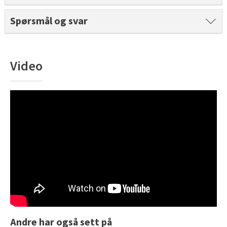
Tarkett Shade Eik Soft Beige Parkett
Spørsmål og svar
Bli inspirert av nye fargepaletter fra Årets Farge 2026!
Video
Andre har også sett på