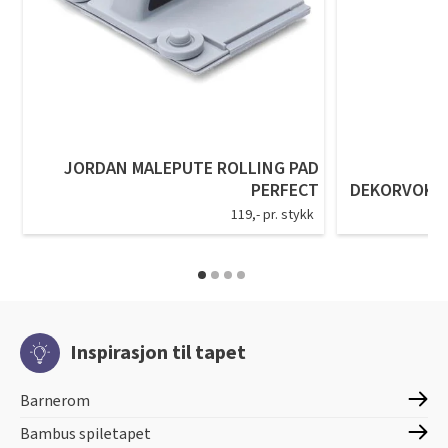
JORDAN MALEPUTE ROLLING PAD
O
PERFECT
DEKORVOKS 
119,- pr. stykk
Inspirasjon til tapet
Barnerom
Bambus spiletapet