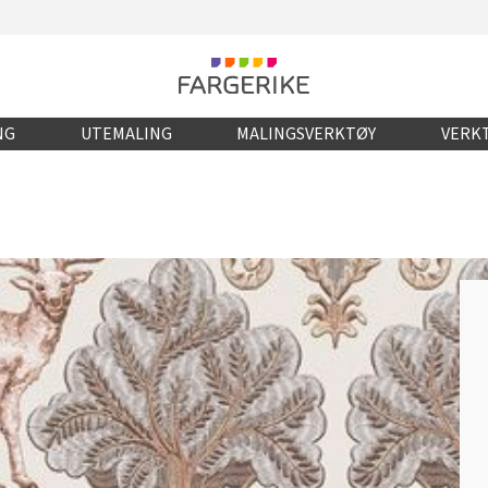
NG
UTEMALING
MALINGSVERKTØY
VERKT