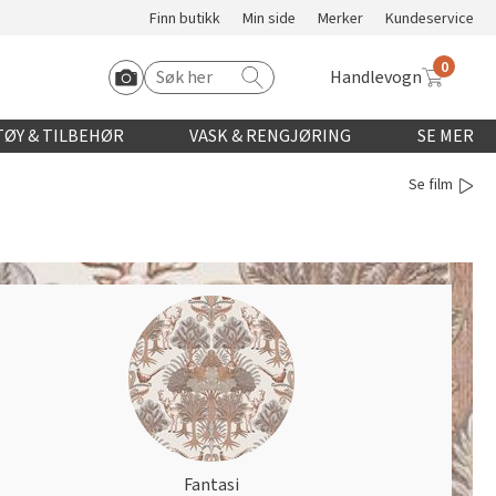
Finn butikk
Min side
Merker
Kundeservice
0
Handlevogn
Søk etter:
Start Roomvo
ØY & TILBEHØR
VASK & RENGJØRING
SE MER
Se film
Fantasi