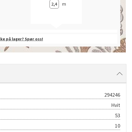
m
kke på lager? Spør oss!
294246
Hvit
53
10