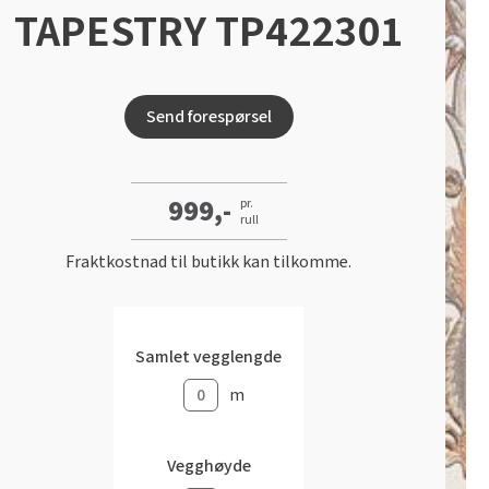
TAPESTRY TP422301
Send forespørsel
999,-
pr.
rull
Fraktkostnad til butikk kan tilkomme.
Samlet vegglengde
m
Vegghøyde