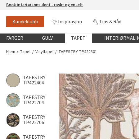
Book interiørkonsulent - raskt og enkelt
Kundeklubb
Inspirasjon
Tips & Råd
Globalnavigasjon mobil
FARGER
GULV
TAPET
INTERIØRMALI
Hjem
Tapet
Vinyltapet
TAPESTRY TP422301
TAPESTRY
TP422404
TAPESTRY
TP422704
TAPESTRY
TP422706
TAPESTRY