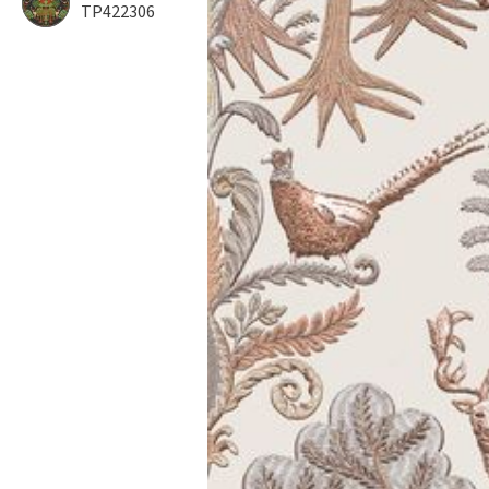
TP422306