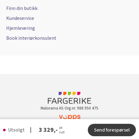
Finn din butikk
Kundeservice
Hjemlevering
Book interiørkonsulent
Malorama AS Org nr: 988 950 475
Kundeklubb
pr.
3 329,-
Utsolgt
Send forespørsel
rull