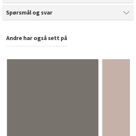
Tarkett Shade Eik Soft Beige Parkett
Spørsmål og svar
Bli inspirert av nye fargepaletter fra Årets Farge 2026!
Andre har også sett på