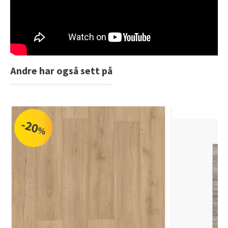
Tarkett Shade Eik Soft Beige Parkett
Bli inspirert av nye fargepaletter fra Årets Farge 2026!
Andre har også sett på
-20
%