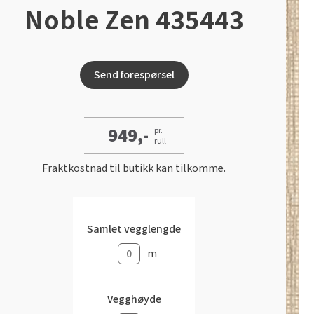
Noble Zen 435443
Send forespørsel
949,-
pr.
rull
Fraktkostnad til butikk kan tilkomme.
Samlet vegglengde
m
Vegghøyde