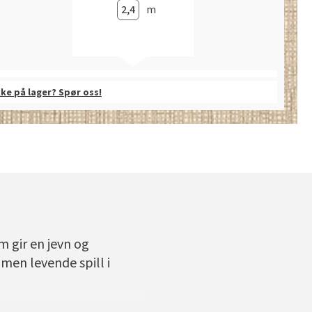
m
kke på lager? Spør oss!
 gir en jevn og
men levende spill i