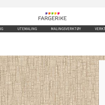
NG
UTEMALING
MALINGSVERKTØY
VERKT