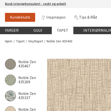
Book interiørkonsulent - raskt og enkelt
Kundeklubb
Inspirasjon
Tips & Råd
Globalnavigasjon mobil
FARGER
GULV
TAPET
INTERIØRMALI
Hjem
Tapet
Vinyltapet
Noble Zen 435443
Noble Zen
435467
Noble Zen
435269
Noble Zen
435337
Noble Zen