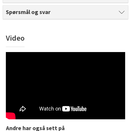
Tarkett Shade Eik Soft Beige Parkett
Spørsmål og svar
Bli inspirert av nye fargepaletter fra Årets Farge 2026!
Video
Andre har også sett på