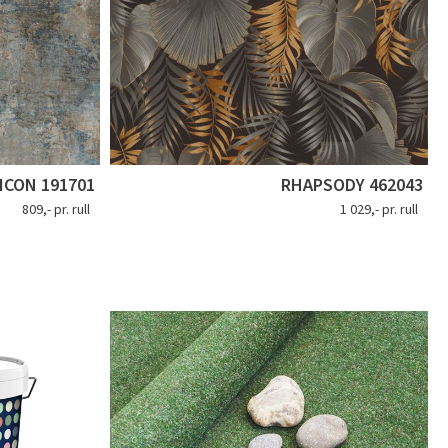
ICON 191701
RHAPSODY 462043
809,- pr. rull
1 029,- pr. rull