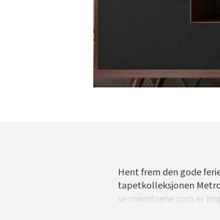
Hent frem den gode ferie
tapetkolleksjonen Metrop
se mønstrene som er insp