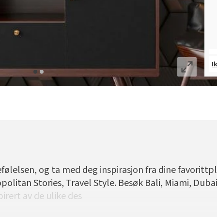
I
følelsen, og ta med deg inspirasjon fra dine favoritt
olitan Stories, Travel Style. Besøk Bali, Miami, Duba
irert av de ulike des