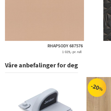
RHAPSODY 687576
1 029,- pr. rull
Våre anbefalinger for deg
-20
%