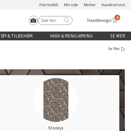
Finn butikk
Min side
Merker
Kundeservice
0
Handlevogn
Søk etter:
Start Roomvo
ØY & TILBEHØR
VASK & RENGJØRING
SE MER
Se film
Storeys