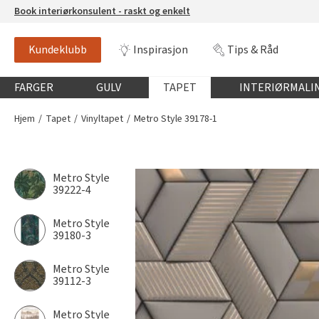
Book interiørkonsulent - raskt og enkelt
Kundeklubb
Inspirasjon
Tips & Råd
Globalnavigasjon mobil
FARGER
GULV
TAPET
INTERIØRMALI
Hjem
Tapet
Vinyltapet
Metro Style 39178-1
Metro Style
39222-4
Metro Style
39180-3
Metro Style
39112-3
Metro Style