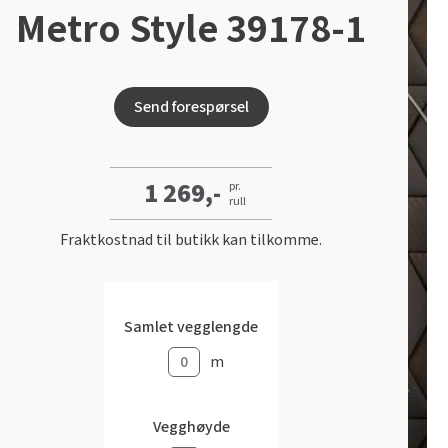
Metro Style 39178-1
Send forespørsel
1 269,-
pr.
rull
Fraktkostnad til butikk kan tilkomme.
Samlet vegglengde
m
Vegghøyde