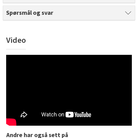
Tarkett Shade Eik Soft Beige Parkett
Spørsmål og svar
Bli inspirert av nye fargepaletter fra Årets Farge 2026!
Video
Andre har også sett på