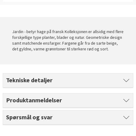
Slik legger du korkgulv
Inspirasjon
Kundeservice
Beise terrasse
Book interiørkonsulent
Kundeservice
Legge klikkvinyl
Populære beige farger
Hjemlevering
Male vegg
Hjemlevering
Legge laminat
Farger til barnerom
Book interiørkonsulent
Jardin - betyr hage på fransk Kolleksjonen er allsidig med flere
Book interiørkonsulent
forskjellige type planter, blader og natur. Geometriske design
Vår YouTube-kanal
Få hjelp
Blåfarger
samt matchende ensfarger. Fargene går fra de sarte beige,
det gyldne, varme grønntoner til sterkere rød og sort.
Slik gjør du uteplassen klar – se tips og bli inspirert
Finn din butikk
Kalkmaling
Få hjelp
Kundeservice
Finn din butikk
Få hjelp
Hjemlevering
Tekniske detaljer
Kundeservice
Finn din butikk
Book interiørkonsulent
Produktanmeldelser
Hjemlevering
Kundeservice
Book interiørkonsulent
Hjemlevering
Spørsmål og svar
Book interiørkonsulent
MÅNEDENS GULV I AUGUST: