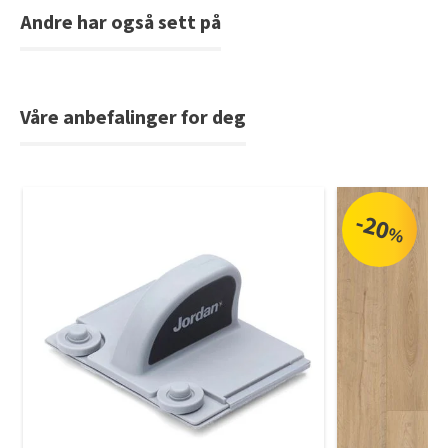
Tarkett Shade Eik Soft Beige Parkett
Andre har også sett på
Bli inspirert av nye fargepaletter fra Årets Farge 2026!
Våre anbefalinger for deg
-20
%