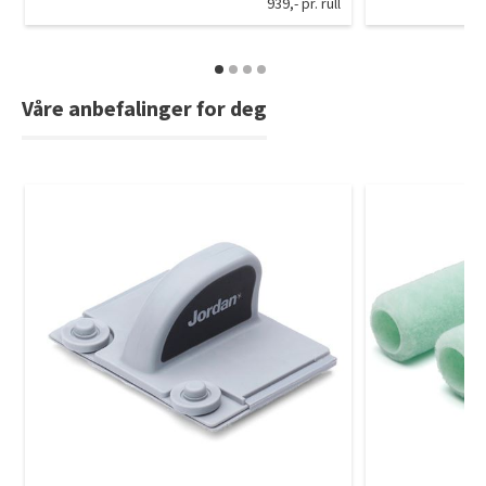
939,- pr. rull
Våre anbefalinger for deg