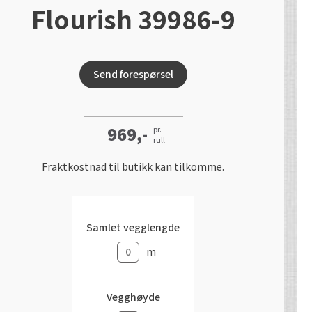
Flourish 39986-9
Send forespørsel
969,-
pr.
rull
Fraktkostnad til butikk kan tilkomme.
Samlet vegglengde
m
Vegghøyde