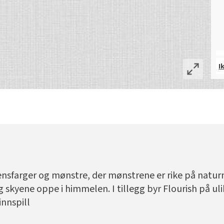
I
ensfarger og mønstre, der mønstrene er rike på naturm
g skyene oppe i himmelen. I tillegg byr Flourish på ul
innspill