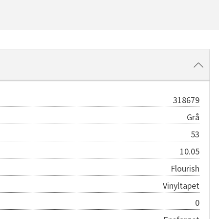
318679
Grå
53
10.05
Flourish
Vinyltapet
0