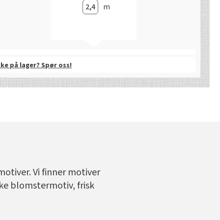
m
kke på lager? Spør oss!
otiver. Vi finner motiver
ike blomstermotiv, frisk