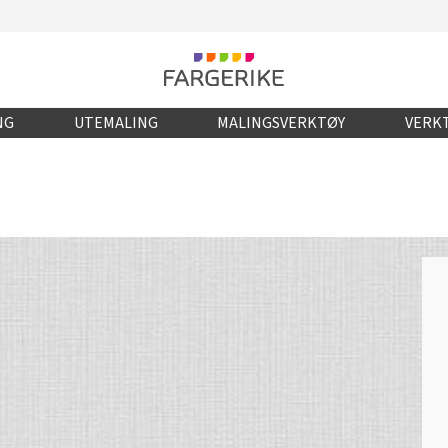
NG
UTEMALING
MALINGSVERKTØY
VERKT