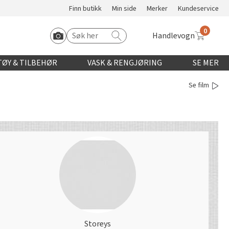
Finn butikk
Min side
Merker
Kundeservice
0
Handlevogn
Søk etter:
Start Roomvo
ØY & TILBEHØR
VASK & RENGJØRING
SE MER
Se film
Storeys