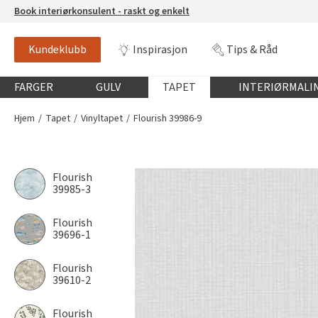
Book interiørkonsulent - raskt og enkelt
Kundeklubb
Inspirasjon
Tips & Råd
Globalnavigasjon mobil
FARGER
GULV
TAPET
INTERIØRMALI
Hjem
Tapet
Vinyltapet
Flourish 39986-9
Flourish
39985-3
Flourish
39696-1
Flourish
39610-2
Flourish