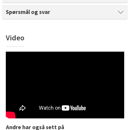
Tarkett Shade Eik Soft Beige Parkett
Spørsmål og svar
Bli inspirert av nye fargepaletter fra Årets Farge 2026!
Video
Andre har også sett på