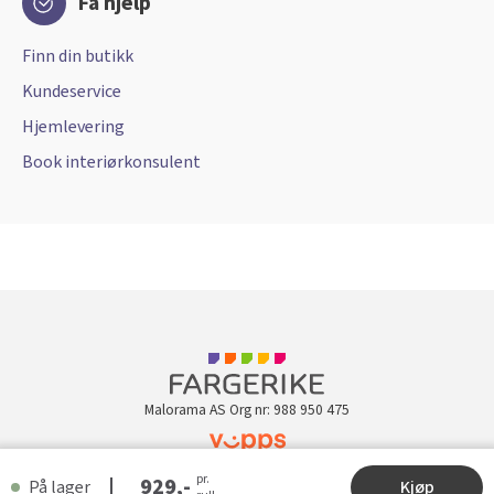
Få hjelp
Finn din butikk
Kundeservice
Hjemlevering
Book interiørkonsulent
Malorama AS Org nr: 988 950 475
pr.
Kundeklubb
929,-
På lager
Kjøp