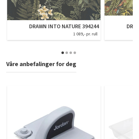
DRAWN INTO NATURE 394244
DRAW
1 089,- pr. rull
Våre anbefalinger for deg