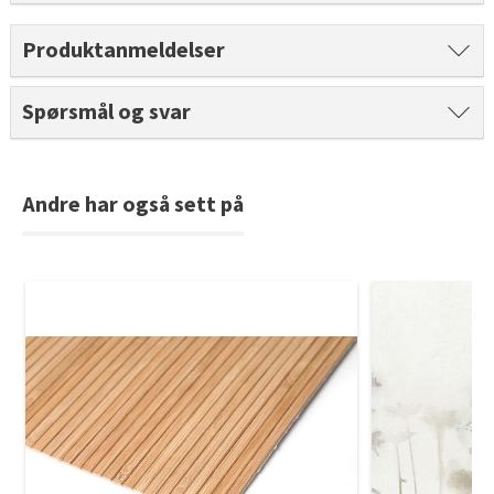
Tarkett Shade Eik Soft Beige Parkett
Bli inspirert av nye fargepaletter fra Årets Farge 2026!
Produktanmeldelser
Spørsmål og svar
Andre har også sett på