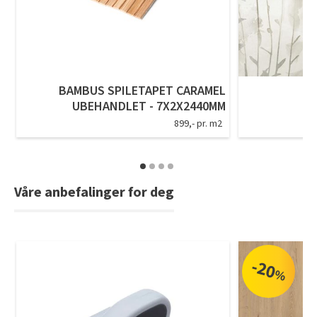
BAMBUS SPILETAPET CARAMEL
A
UBEHANDLET - 7X2X2440MM
899,- pr. m2
Våre anbefalinger for deg
-20
%